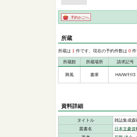
予約かごへ
所蔵
所蔵は
1
件です。現在の予約件数は
0
件
所蔵館
所蔵場所
請求記号
興風
書庫
HA/W/ﾓﾘ/3
資料詳細
タイトル
雑誌集成森
叢書名
日本文豪資