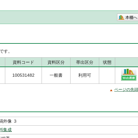
本棚へ
です。
資料コード
資料区分
帯出区分
状態
100531482
一般書
利用可
ページの先
鷗外像 ３
料集成