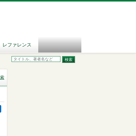
レファレンス
索