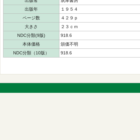
出版者
筑摩書房
出版年
１９５４
ページ数
４２９ｐ
大きさ
２３ｃｍ
NDC分類(9版)
918.6
本体価格
頒価不明
NDC分類（10版）
918.6