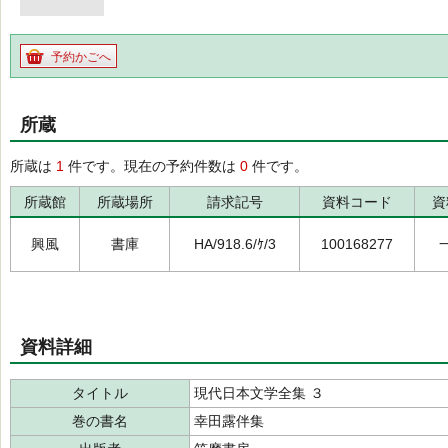
予約かごへ
所蔵
所蔵は
1
件です。現在の予約件数は
0
件です。
所蔵館
所蔵場所
請求記号
資料コード
資
興風
書庫
HA/918.6/ｹ/3
100168277
資料詳細
タイトル
現代日本文学全集 ３
巻の書名
幸田露伴集