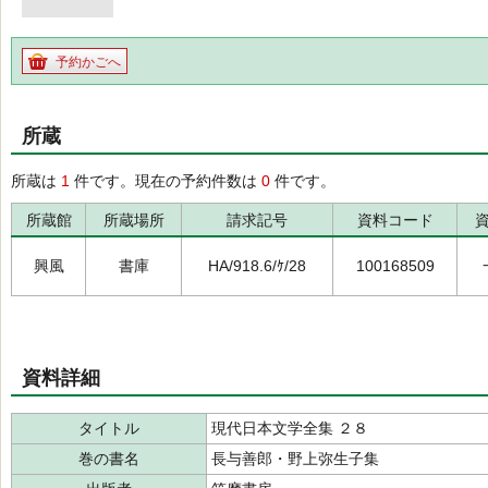
予約かごへ
所蔵
所蔵は
1
件です。現在の予約件数は
0
件です。
所蔵館
所蔵場所
請求記号
資料コード
興風
書庫
HA/918.6/ｹ/28
100168509
資料詳細
タイトル
現代日本文学全集 ２８
巻の書名
長与善郎・野上弥生子集