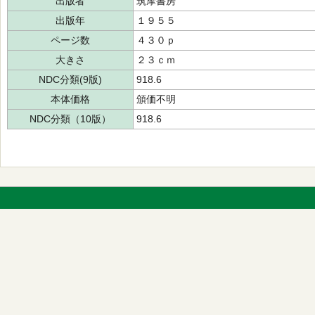
出版者
筑摩書房
出版年
１９５５
ページ数
４３０ｐ
大きさ
２３ｃｍ
NDC分類(9版)
918.6
本体価格
頒価不明
NDC分類（10版）
918.6