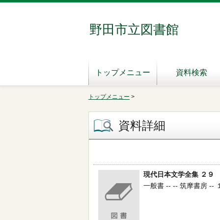
野田市立図書館
トップメニュー
資料検索
トップメニュー
>
資料詳細
現代日本文学全集 ２９
一般書 -- -- 筑摩書房 -- 