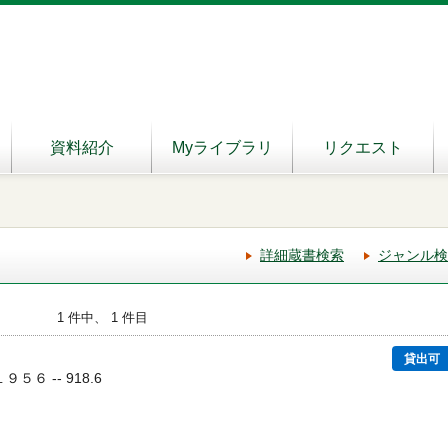
資料紹介
Myライブラリ
リクエスト
詳細蔵書検索
ジャンル検
1 件中、 1 件目
貸出可
１９５６ -- 918.6