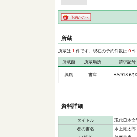
予約かごへ
所蔵
所蔵は
1
件です。現在の予約件数は
0
件
所蔵館
所蔵場所
請求記号
興風
書庫
HA/918.6/ｹ/
資料詳細
タイトル
現代日本文
巻の書名
水上滝太郎