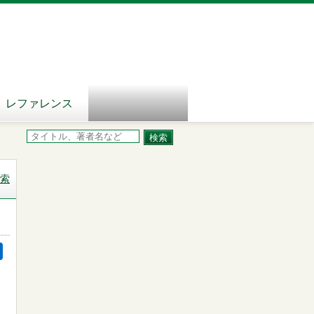
レファレンス
索