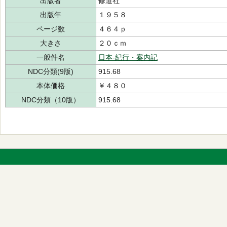
出版者
修道社
出版年
１９５８
ページ数
４６４ｐ
大きさ
２０ｃｍ
一般件名
日本-紀行・案内記
NDC分類(9版)
915.68
本体価格
￥４８０
NDC分類（10版）
915.68