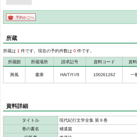
予約かごへ
所蔵
所蔵は
1
件です。現在の予約件数は
0
件です。
所蔵館
所蔵場所
請求記号
資料コード
資料
興風
書庫
HA/T/ｹﾝ/9
100261262
一
資料詳細
タイトル
現代紀行文学全集 第９巻
巻の書名
補遺篇