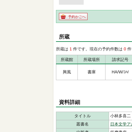
予約かごへ
所蔵
所蔵は
1
件です。現在の予約件数は
0
件
所蔵館
所蔵場所
請求記号
興風
書庫
HA/W/ｺﾊ/
資料詳細
タイトル
小林多喜二
叢書名
日本文学ア