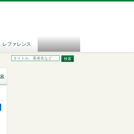
レファレンス
索