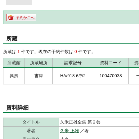
予約かごへ
所蔵
所蔵は
1
件です。現在の予約件数は
0
件です。
所蔵館
所蔵場所
請求記号
資料コード
資
興風
書庫
HA/918.6/ｸ/2
100470038
資料詳細
タイトル
久米正雄全集 第２巻
著者
久米 正雄
／著