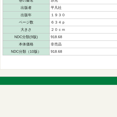
巻の書名
赤光
出版者
平凡社
出版年
１９３０
ページ数
６３４ｐ
大きさ
２０ｃｍ
NDC分類(9版)
918.68
本体価格
非売品
NDC分類（10版）
918.68