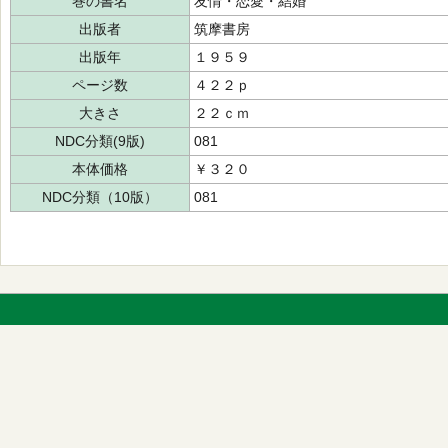
巻の書名
友情・恋愛・結婚
出版者
筑摩書房
出版年
１９５９
ページ数
４２２ｐ
大きさ
２２ｃｍ
NDC分類(9版)
081
本体価格
￥３２０
NDC分類（10版）
081