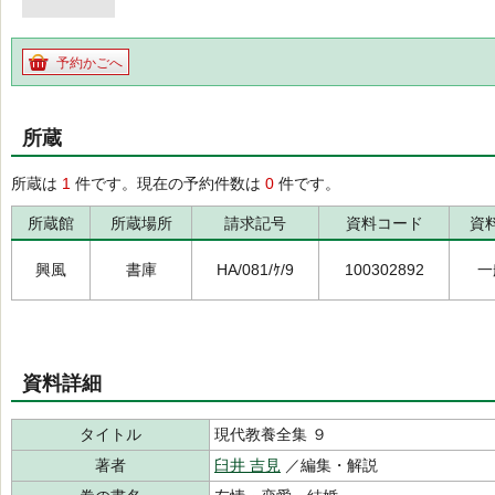
予約かごへ
所蔵
所蔵は
1
件です。現在の予約件数は
0
件です。
所蔵館
所蔵場所
請求記号
資料コード
資
興風
書庫
HA/081/ｹ/9
100302892
一
資料詳細
タイトル
現代教養全集 ９
著者
臼井 吉見
／編集・解説