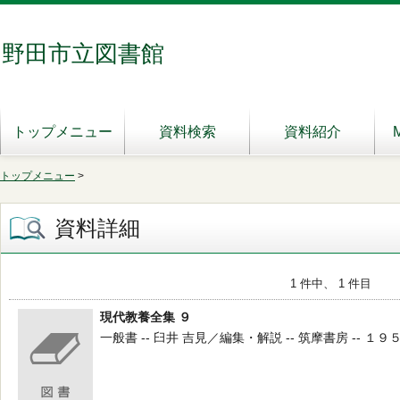
野田市立図書館
トップメニュー
資料検索
資料紹介
トップメニュー
>
資料詳細
1 件中、 1 件目
現代教養全集 ９
一般書 -- 臼井 吉見／編集・解説 -- 筑摩書房 -- １９５９