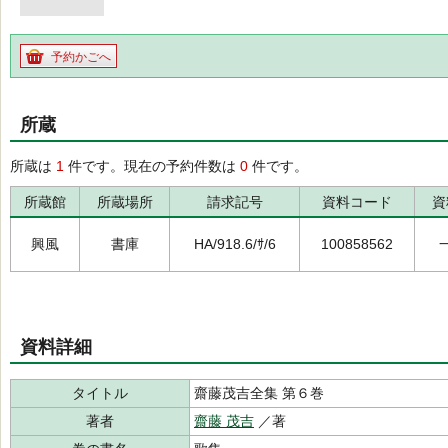
予約かごへ
所蔵
所蔵は
1
件です。現在の予約件数は
0
件です。
所蔵館
所蔵場所
請求記号
資料コード
資
興風
書庫
HA/918.6/ｻ/6
100858562
資料詳細
タイトル
齋藤茂吉全集 第６巻
著者
齋藤 茂吉
／著