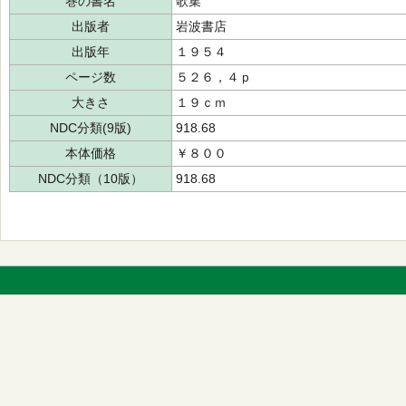
巻の書名
歌集
出版者
岩波書店
出版年
１９５４
ページ数
５２６，４ｐ
大きさ
１９ｃｍ
NDC分類(9版)
918.68
本体価格
￥８００
NDC分類（10版）
918.68