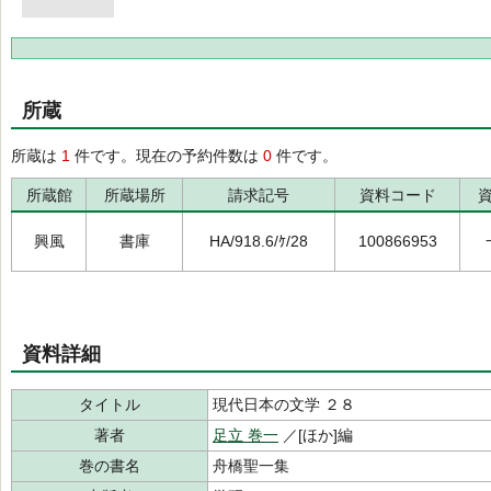
所蔵
所蔵は
1
件です。現在の予約件数は
0
件です。
所蔵館
所蔵場所
請求記号
資料コード
興風
書庫
HA/918.6/ｹ/28
100866953
資料詳細
タイトル
現代日本の文学 ２８
著者
足立 巻一
／[ほか]編
巻の書名
舟橋聖一集