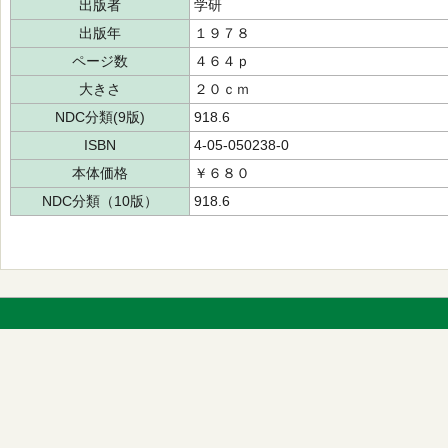
出版者
学研
出版年
１９７８
ページ数
４６４ｐ
大きさ
２０ｃｍ
NDC分類(9版)
918.6
ISBN
4-05-050238-0
本体価格
￥６８０
NDC分類（10版）
918.6