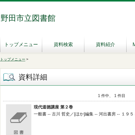
野田市立図書館
トップメニュー
資料検索
資料紹介
トップメニュー
>
資料詳細
1 件中、 1 件目
現代道徳講座 第２巻
一般書 -- 古川 哲史／[ほか]編集 -- 河出書房 -- １９５５ 