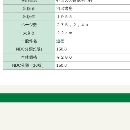
巻の書名
外国人の道徳的心性
出版者
河出書房
出版年
１９５５
ページ数
２７５，２，４ｐ
大きさ
２２ｃｍ
一般件名
道徳
NDC分類(9版)
150.8
本体価格
￥２８０
NDC分類（10版）
150.8