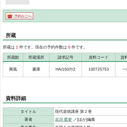
予約かごへ
所蔵
所蔵は
1
件です。現在の予約件数は
0
件です。
所蔵館
所蔵場所
請求記号
資料コード
資
興風
書庫
HA/150/ｹ/2
100725753
一
資料詳細
タイトル
現代道徳講座 第２巻
著者
古川 哲史
／[ほか]編集