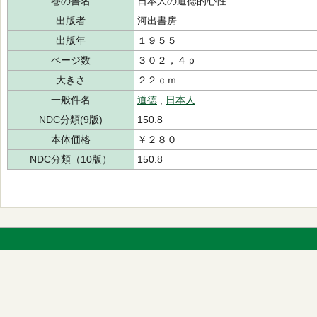
巻の書名
日本人の道徳的心性
出版者
河出書房
出版年
１９５５
ページ数
３０２，４ｐ
大きさ
２２ｃｍ
一般件名
道徳
,
日本人
NDC分類(9版)
150.8
本体価格
￥２８０
NDC分類（10版）
150.8