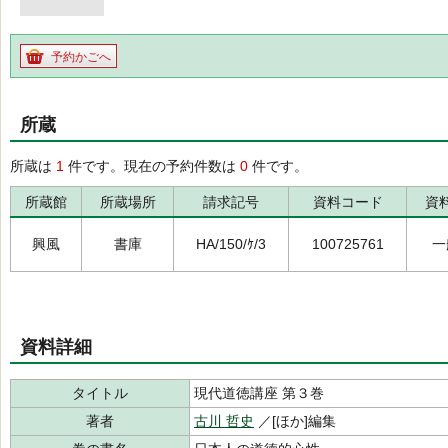
予約かごへ
所蔵
所蔵は
1
件です。現在の予約件数は
0
件です。
所蔵館
所蔵場所
請求記号
資料コード
資
興風
書庫
HA/150/ｹ/3
100725761
一
資料詳細
タイトル
現代道徳講座 第３巻
著者
古川 哲史
／[ほか]編集