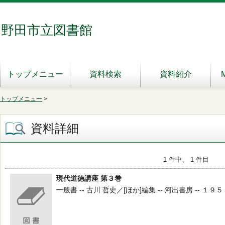
野田市立図書館
トップメニュー
資料検索
資料紹介
トップメニュー
>
資料詳細
1 件中、 1 件目
現代道徳講座 第３巻
一般書 -- 古川 哲史／[ほか]編集 -- 河出書房 -- １９５５ 