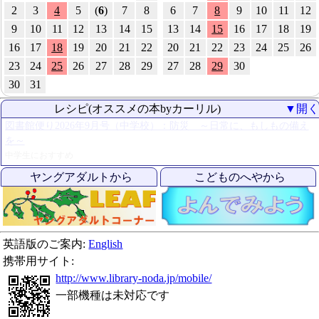
2
3
4
5
(
6
)
7
8
6
7
8
9
10
11
12
9
10
11
12
13
14
15
13
14
15
16
17
18
19
16
17
18
19
20
21
22
20
21
22
23
24
25
26
23
24
25
26
27
28
29
27
28
29
30
30
31
レシピ(オススメの本byカーリル)
▼開
図書館便り2026年9月号（中学校）：防災 ～日常に、もしもの備え
を～
中学生におすすめ
ヤングアダルトから
こどものへやから
英語版のご案内:
English
携帯用サイト:
http://www.library-noda.jp/mobile/
一部機種は未対応です