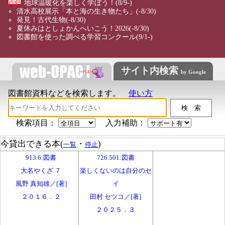
地球温暖化を楽しく学ぼう！
(8/9-)
清水高校展示「本と海の生き物たち」
(-8/30)
発見！古代生物
(-8/30)
夏休みはとしょかんへいこう！2026
(-8/30)
図書館を使った調べる学習コンクール
(9/1-)
サイト内検索
by Google
図書館資料などを検索します。
使い方
検索項目：
入力補助：
今貸出できる本(
・
)
一覧
停止
913.6:図書
726.501:図書
大名やくざ ７
楽しくないのは自分のセ
風野 真知雄／[著]
イ
２０１６．２
田村 セツコ／[著]
２０２５．３