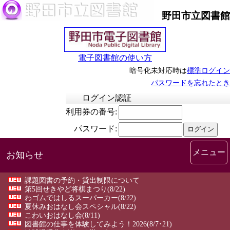
野田市立図書館
電子図書館の使い方
暗号化未対応時は
標準ログイン
パスワードを忘れたとき
メニュー
お知らせ
課題図書の予約・貸出制限について
第5回せきやど将棋まつり
(8/22)
わゴムではしるスーパーカー
(8/22)
夏休みおはなし会スペシャル
(8/22)
こわいおはなし会
(8/11)
図書館の仕事を体験してみよう！2026
(8/7･21)