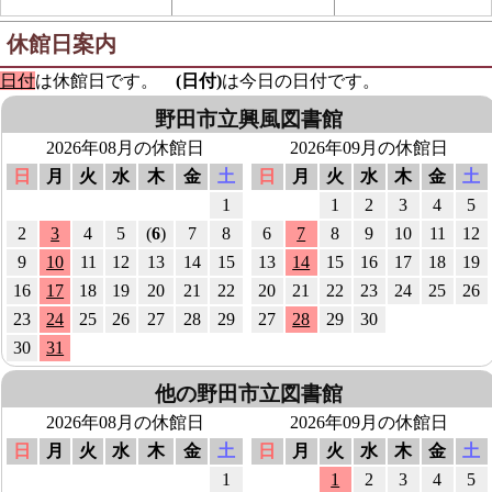
756.6:図書
594.3:図書
休館日案内
鐵鐔の魅力
刺しゅう糸で編む季節の
日付
は休館日です。
(日付)
は今日の日付です。
浦野 惠司／著
プチぐるみ77
２０１０．６
野田市立興風図書館
２０１７．１２
2026年08月の休館日
2026年09月の休館日
日
月
火
水
木
金
土
日
月
火
水
木
金
土
1
1
2
3
4
5
913.6:図書
728.5:図書
2
3
4
5
(
6
)
7
8
6
7
8
9
10
11
12
幽霊剣士
小倉百人一首
9
10
11
12
13
14
15
13
14
15
16
17
18
19
風野 真知雄／著
日向 紅栄／著
16
17
18
19
20
21
22
20
21
22
23
24
25
26
２０２２．３
２００４．１１
23
24
25
26
27
28
29
27
28
29
30
30
31
913.6:図書
913.6:図書
他の野田市立図書館
大名やくざ ３
姫は看板娘
2026年08月の休館日
2026年09月の休館日
風野 真知雄／[著]
聖 龍人／著
日
月
火
水
木
金
土
日
月
火
水
木
金
土
２０１４．８
２０１２．６
1
1
2
3
4
5