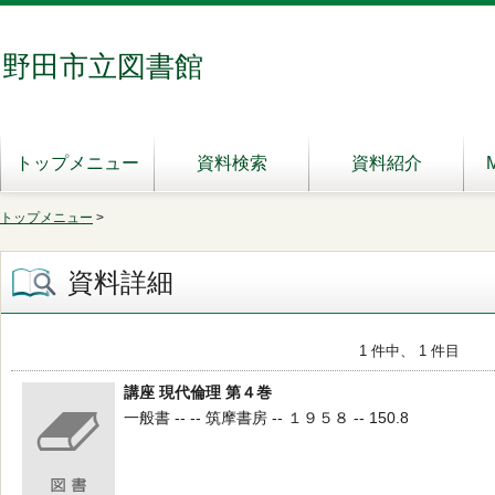
野田市立図書館
トップメニュー
資料検索
資料紹介
トップメニュー
>
資料詳細
1 件中、 1 件目
講座 現代倫理 第４巻
一般書 -- -- 筑摩書房 -- １９５８ -- 150.8