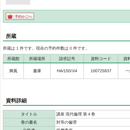
予約かごへ
所蔵
所蔵は
1
件です。現在の予約件数は
0
件です。
所蔵館
所蔵場所
請求記号
資料コード
資
興風
書庫
HA/150/ｺ/4
100725837
一
資料詳細
タイトル
講座 現代倫理 第４巻
巻の書名
対等の倫理