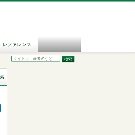
レファレンス
索