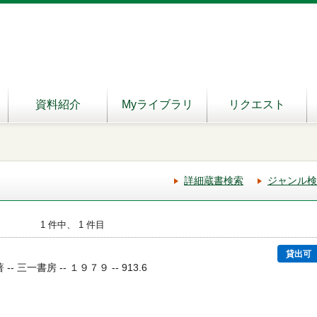
資料紹介
Myライブラリ
リクエスト
詳細蔵書検索
ジャンル検
1 件中、 1 件目
貸出可
- 三一書房 -- １９７９ -- 913.6