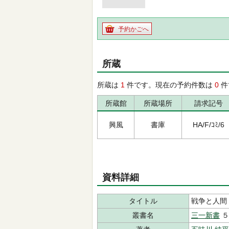
予約かごへ
所蔵
所蔵は
1
件です。現在の予約件数は
0
件
所蔵館
所蔵場所
請求記号
興風
書庫
HA/F/ｺﾐ/6
資料詳細
タイトル
戦争と人間
叢書名
三一新書
５