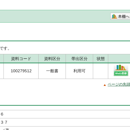
本棚へ
です。
資料コード
資料区分
帯出区分
状態
100279512
一般書
利用可
ページの先
 ６
３７