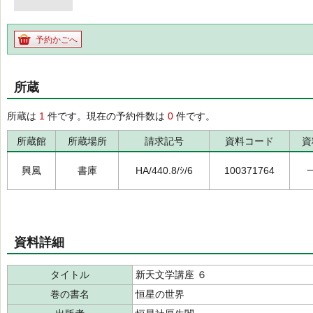
予約かごへ
所蔵
所蔵は
1
件です。現在の予約件数は
0
件です。
所蔵館
所蔵場所
請求記号
資料コード
資
興風
書庫
HA/440.8/ｼ/6
100371764
資料詳細
タイトル
新天文学講座 ６
巻の書名
恒星の世界