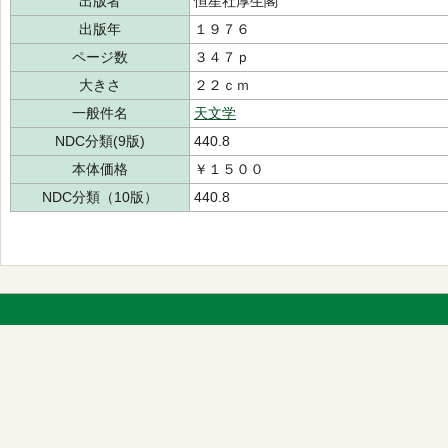
出版者
恒星社厚生閣
出版年
１９７６
ページ数
３４７ｐ
大きさ
２２ｃｍ
一般件名
天文学
NDC分類(9版)
440.8
本体価格
￥１５００
NDC分類（10版）
440.8