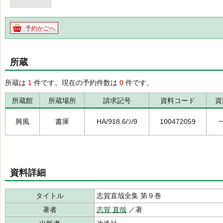
予約かごへ
所蔵
所蔵は
1
件です。現在の予約件数は
0
件です。
所蔵館
所蔵場所
請求記号
資料コード
資
興風
書庫
HA/918.6/ｼ/9
100472059
資料詳細
タイトル
志賀直哉全集 第９巻
著者
志賀 直哉
／著