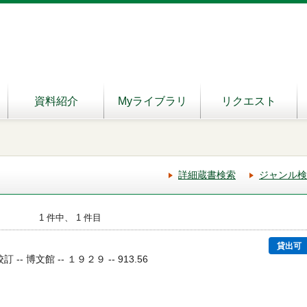
資料紹介
Myライブラリ
リクエスト
詳細蔵書検索
ジャンル検
1 件中、 1 件目
貸出可
-- 博文館 -- １９２９ -- 913.56