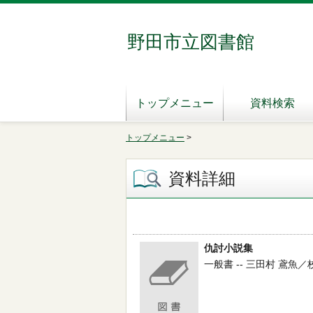
野田市立図書館
トップメニュー
資料検索
トップメニュー
>
資料詳細
仇討小説集
一般書 -- 三田村 鳶魚／校訂 