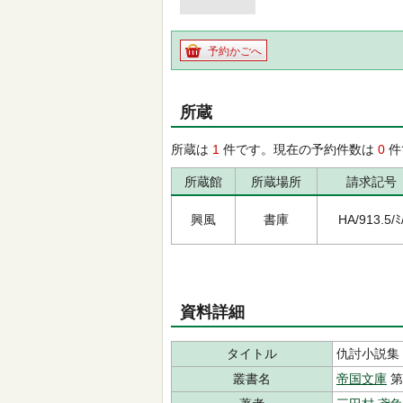
予約かごへ
所蔵
所蔵は
1
件です。現在の予約件数は
0
件
所蔵館
所蔵場所
請求記号
興風
書庫
HA/913.5/ﾐ
資料詳細
タイトル
仇討小説集
叢書名
帝国文庫
第