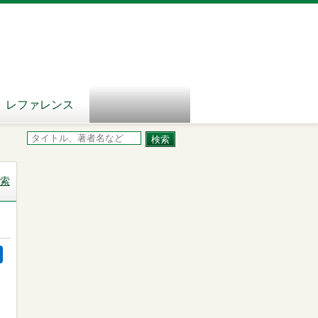
レファレンス
索