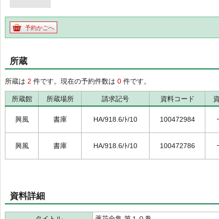
予約かごへ
所蔵
所蔵は
2
件です。現在の予約件数は
0
件です。
所蔵館
所蔵場所
請求記号
資料コード
興風
書庫
HA/918.6/ﾄ/10
100472984
興風
書庫
HA/918.6/ﾄ/10
100472786
資料詳細
タイトル
蘆花全集 第１０巻