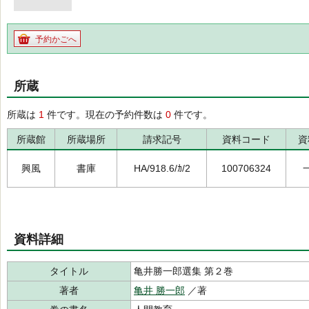
予約かごへ
所蔵
所蔵は
1
件です。現在の予約件数は
0
件です。
所蔵館
所蔵場所
請求記号
資料コード
資
興風
書庫
HA/918.6/ｶ/2
100706324
資料詳細
タイトル
亀井勝一郎選集 第２巻
著者
亀井 勝一郎
／著