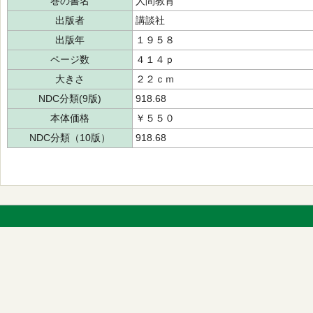
巻の書名
人間教育
出版者
講談社
出版年
１９５８
ページ数
４１４ｐ
大きさ
２２ｃｍ
NDC分類(9版)
918.68
本体価格
￥５５０
NDC分類（10版）
918.68