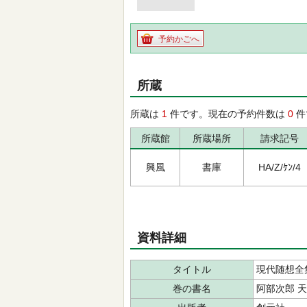
予約かごへ
所蔵
所蔵は
1
件です。現在の予約件数は
0
件
所蔵館
所蔵場所
請求記号
興風
書庫
HA/Z/ｹﾝ/4
資料詳細
タイトル
現代随想全
巻の書名
阿部次郎 