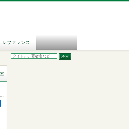
レファレンス
索