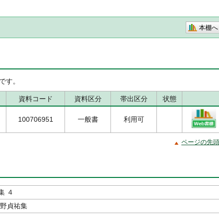
本棚へ
です。
資料コード
資料区分
帯出区分
状態
100706951
一般書
利用可
ページの先
集 ４
天野貞祐集