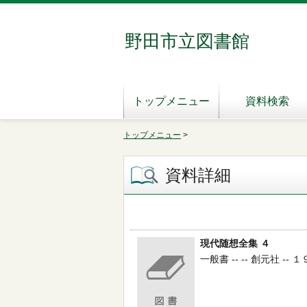
野田市立図書館
トップメニュー
資料検索
トップメニュー
>
資料詳細
現代随想全集 ４
一般書 -- -- 創元社 -- １９