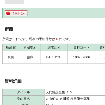
予約かごへ
所蔵
所蔵は
1
件です。現在の予約件数は
0
件です。
所蔵館
所蔵場所
請求記号
資料コード
資
興風
書庫
HA/Z/ｹﾝ/15
100707066
一
資料詳細
タイトル
現代随想全集 １５
巻の書名
大山郁夫 末川博 柳田謙十郎集