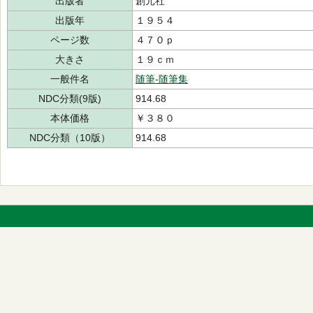
出版者
創元社
出版年
１９５４
ページ数
４７０ｐ
大きさ
１９ｃｍ
一般件名
随筆-随筆集
NDC分類(9版)
914.68
本体価格
￥３８０
NDC分類（10版）
914.68