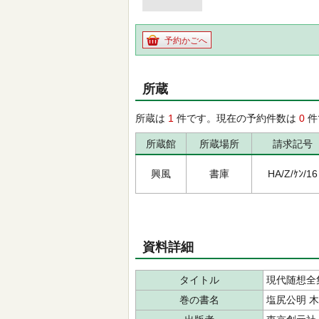
予約かごへ
所蔵
所蔵は
1
件です。現在の予約件数は
0
件
所蔵館
所蔵場所
請求記号
興風
書庫
HA/Z/ｹﾝ/16
資料詳細
タイトル
現代随想全
巻の書名
塩尻公明 