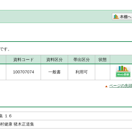
本棚へ
です。
資料コード
資料区分
帯出区分
状態
100707074
一般書
利用可
ページの先
集 １６
木村健康 猪木正道集