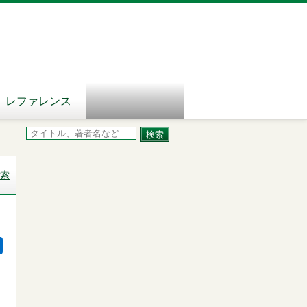
レファレンス
索