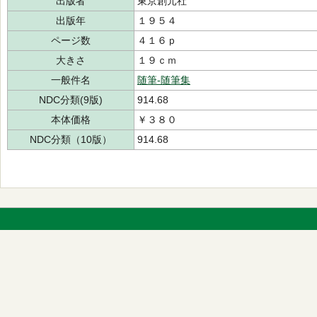
出版者
東京創元社
出版年
１９５４
ページ数
４１６ｐ
大きさ
１９ｃｍ
一般件名
随筆-随筆集
NDC分類(9版)
914.68
本体価格
￥３８０
NDC分類（10版）
914.68