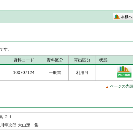
本棚へ
です。
資料コード
資料区分
帯出区分
状態
100707124
一般書
利用可
ページの先
集 ２１
吉川幸次郎 大山定一集