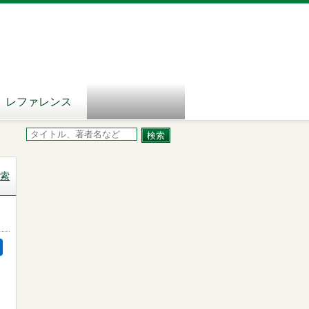
レファレンス
索