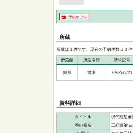
予約かごへ
所蔵
所蔵は
1
件です。現在の予約件数は
0
件
所蔵館
所蔵場所
請求記号
興風
書庫
HA/Z/ｹﾝ/21
資料詳細
タイトル
現代随想全
巻の書名
三好達治 