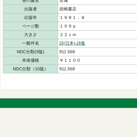
巻の書名
宮城
出版者
岩崎書店
出版年
１９８１．８
ページ数
１０９ｐ
大きさ
２２ｃｍ
一般件名
詩(日本)-詩集
NDC分類(9版)
911.568
本体価格
￥１１００
NDC分類（10版）
911.568