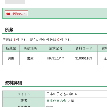
予約かごへ
所蔵
所蔵は
1
件です。現在の予約件数は
0
件です。
所蔵館
所蔵場所
請求記号
資料コード
資
興風
書庫
HK/91.1/ﾆ/4
310061189
児
資料詳細
タイトル
日本の子どもの詩 ４
著者
日本作文の会
／編