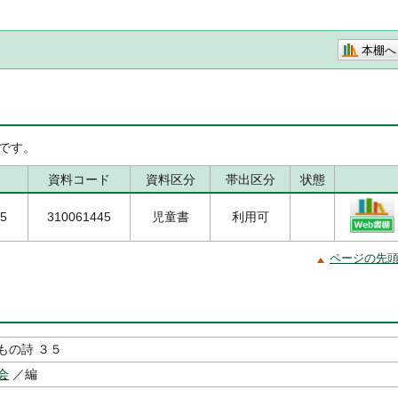
本棚へ
です。
資料コード
資料区分
帯出区分
状態
35
310061445
児童書
利用可
ページの先
もの詩 ３５
会
／編