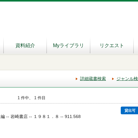
資料紹介
Myライブラリ
リクエスト
詳細蔵書検索
ジャンル検
1 件中、 1 件目
貸出可
-- 岩崎書店 -- １９８１．８ -- 911.568