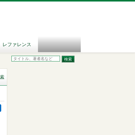
レファレンス
索