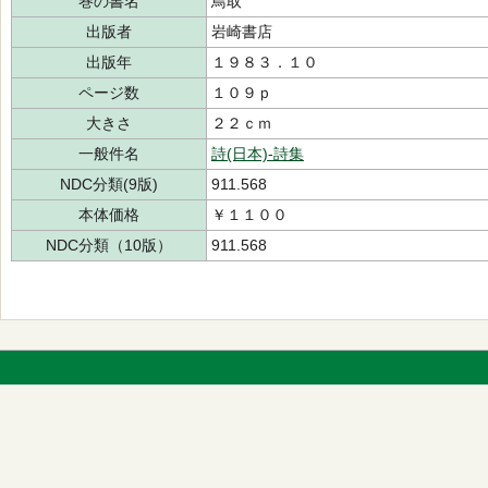
巻の書名
鳥取
出版者
岩崎書店
出版年
１９８３．１０
ページ数
１０９ｐ
大きさ
２２ｃｍ
一般件名
詩(日本)-詩集
NDC分類(9版)
911.568
本体価格
￥１１００
NDC分類（10版）
911.568