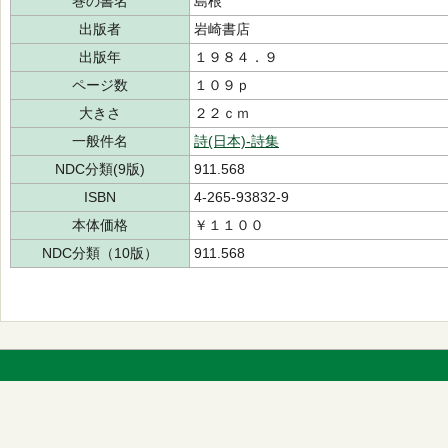
巻の書名
島根
出版者
岩崎書店
出版年
１９８４．９
ページ数
１０９ｐ
大きさ
２２ｃｍ
一般件名
詩(日本)-詩集
NDC分類(9版)
911.568
ISBN
4-265-93832-9
本体価格
￥１１００
NDC分類（10版）
911.568