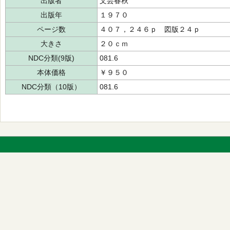
出版者
文芸春秋
出版年
１９７０
ページ数
４０７，２４６ｐ 図版２４ｐ
大きさ
２０ｃｍ
NDC分類(9版)
081.6
本体価格
￥９５０
NDC分類（10版）
081.6