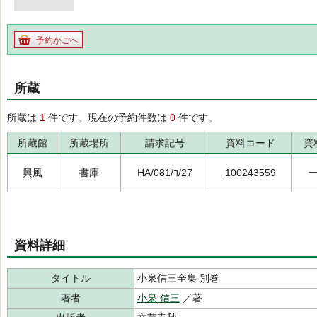
予約かごへ
所蔵
所蔵は
1
件です。現在の予約件数は
0
件です。
所蔵館
所蔵場所
請求記号
資料コード
資
興風
書庫
HA/081/ｺ/27
100243559
資料詳細
タイトル
小泉信三全集 別巻
著者
小泉 信三
／著