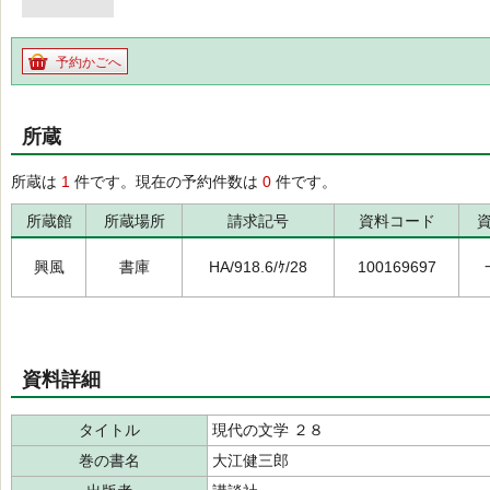
予約かごへ
所蔵
所蔵は
1
件です。現在の予約件数は
0
件です。
所蔵館
所蔵場所
請求記号
資料コード
興風
書庫
HA/918.6/ｹ/28
100169697
資料詳細
タイトル
現代の文学 ２８
巻の書名
大江健三郎