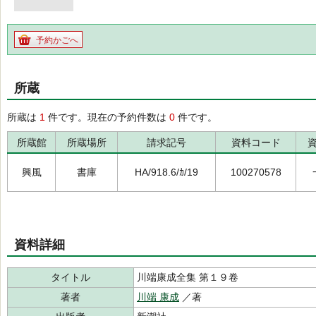
予約かごへ
所蔵
所蔵は
1
件です。現在の予約件数は
0
件です。
所蔵館
所蔵場所
請求記号
資料コード
興風
書庫
HA/918.6/ｶ/19
100270578
資料詳細
タイトル
川端康成全集 第１９卷
著者
川端 康成
／著