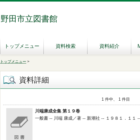
野田市立図書館
トップメニュー
資料検索
資料紹介
トップメニュー
>
資料詳細
1 件中、 1 件目
川端康成全集 第１９卷
一般書 -- 川端 康成／著 -- 新潮社 -- １９８１．１１ -- 