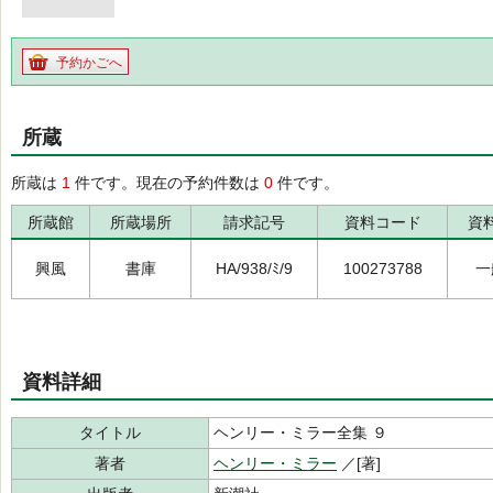
予約かごへ
所蔵
所蔵は
1
件です。現在の予約件数は
0
件です。
所蔵館
所蔵場所
請求記号
資料コード
資
興風
書庫
HA/938/ﾐ/9
100273788
一
資料詳細
タイトル
ヘンリー・ミラー全集 ９
著者
ヘンリー・ミラー
／[著]