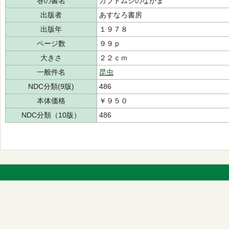
巻の書名
カブトムシのなかま
出版者
あすなろ書房
出版年
１９７８
ページ数
９９ｐ
大きさ
２２ｃｍ
一般件名
昆虫
NDC分類(9版)
486
本体価格
￥９５０
NDC分類（10版）
486