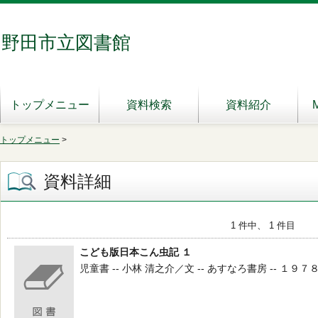
野田市立図書館
トップメニュー
資料検索
資料紹介
トップメニュー
>
資料詳細
1 件中、 1 件目
こども版日本こん虫記 １
児童書 -- 小林 清之介／文 -- あすなろ書房 -- １９７８ -