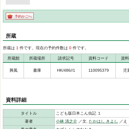
予約かごへ
所蔵
所蔵は
1
件です。現在の予約件数は
0
件です。
所蔵館
所蔵場所
請求記号
資料コード
資料
興風
書庫
HK/486//1
110095379
児
資料詳細
タイトル
こども版日本こん虫記 １
著者
小林 清之介
／文,
たかはし きよし
／