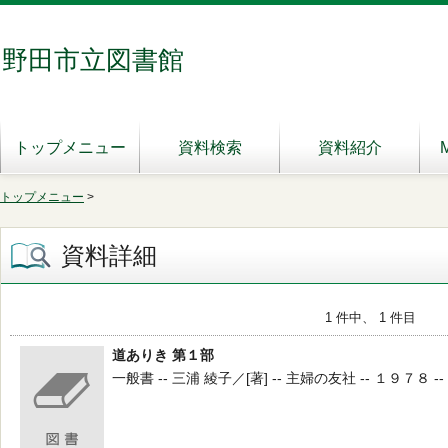
野田市立図書館
トップメニュー
資料検索
資料紹介
トップメニュー
>
資料詳細
1 件中、 1 件目
道ありき 第１部
一般書 -- 三浦 綾子／[著] -- 主婦の友社 -- １９７８ -- 