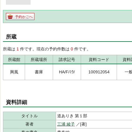
予約かごへ
所蔵
所蔵は
1
件です。現在の予約件数は
0
件です。
所蔵館
所蔵場所
請求記号
資料コード
資料
興風
書庫
HA/F/ﾐｳ/
100912054
一
資料詳細
タイトル
道ありき 第１部
著者
三浦 綾子
／[著]