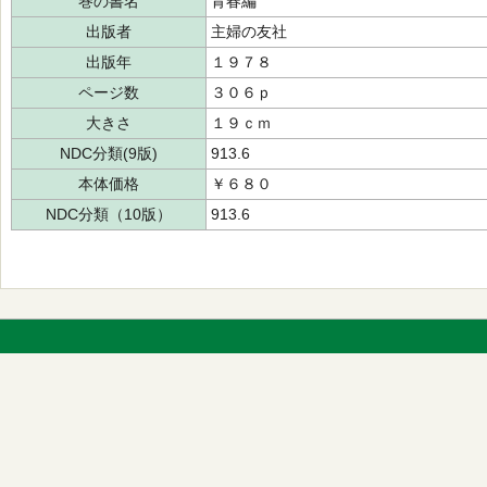
巻の書名
青春編
出版者
主婦の友社
出版年
１９７８
ページ数
３０６ｐ
大きさ
１９ｃｍ
NDC分類(9版)
913.6
本体価格
￥６８０
NDC分類（10版）
913.6