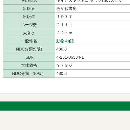
巻の書名
少年と大ヤマネコ タラク山の大クマ
出版者
あかね書房
出版年
１９７７
ページ数
２１１ｐ
大きさ
２２ｃｍ
一般件名
動物-物語
NDC分類(9版)
480.8
ISBN
4-251-06334-1
本体価格
￥７８０
NDC分類（10版）
480.8