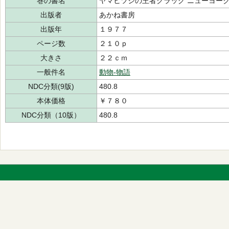
巻の書名
ヤマヒツジの王者クラッグ ニューヨー
出版者
あかね書房
出版年
１９７７
ページ数
２１０ｐ
大きさ
２２ｃｍ
一般件名
動物-物語
NDC分類(9版)
480.8
本体価格
￥７８０
NDC分類（10版）
480.8