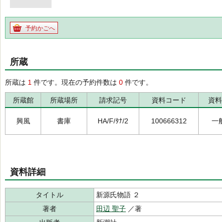
予約かごへ
所蔵
所蔵は
1
件です。現在の予約件数は
0
件です。
所蔵館
所蔵場所
請求記号
資料コード
資料
興風
書庫
HA/F/ﾀﾅ/2
100666312
一
資料詳細
タイトル
新源氏物語 ２
著者
田辺 聖子
／著