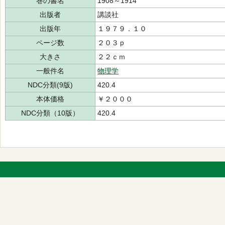
巻の書名
1908～1914
出版者
講談社
出版年
１９７９．１０
ページ数
２０３ｐ
大きさ
２２ｃｍ
一般件名
物理学
NDC分類(9版)
420.4
本体価格
￥２０００
NDC分類（10版）
420.4