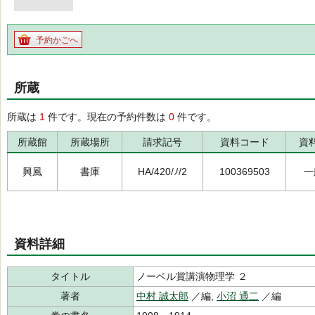
予約かごへ
所蔵
所蔵は
1
件です。現在の予約件数は
0
件です。
所蔵館
所蔵場所
請求記号
資料コード
資
興風
書庫
HA/420/ﾉ/2
100369503
一
資料詳細
タイトル
ノーベル賞講演物理学 ２
著者
中村 誠太郎
／編,
小沼 通二
／編