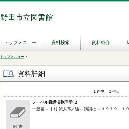
野田市立図書館
トップメニュー
資料検索
資料紹介
トップメニュー
>
資料詳細
1 件中、 1 件目
ノーベル賞講演物理学 ２
一般書 -- 中村 誠太郎／編 -- 講談社 -- １９７９．１０ --