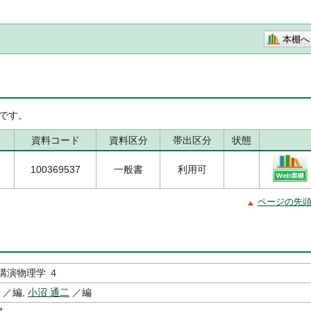
本棚へ
です。
資料コード
資料区分
帯出区分
状態
100369537
一般書
利用可
ページの先
講演物理学 ４
／編,
小沼 通二
／編