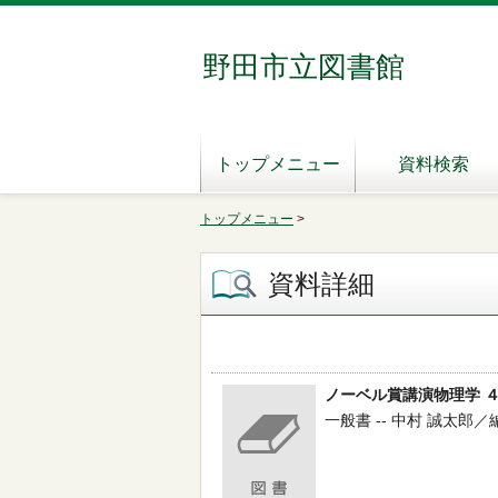
野田市立図書館
トップメニュー
資料検索
トップメニュー
>
資料詳細
ノーベル賞講演物理学 
一般書 -- 中村 誠太郎／編 