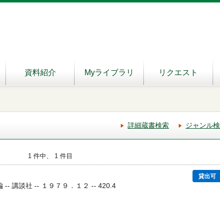
資料紹介
Myライブラリ
リクエスト
詳細蔵書検索
ジャンル検
1 件中、 1 件目
４
貸出可
-- 講談社 -- １９７９．１２ -- 420.4