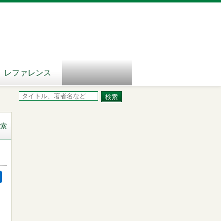
レファレンス
索