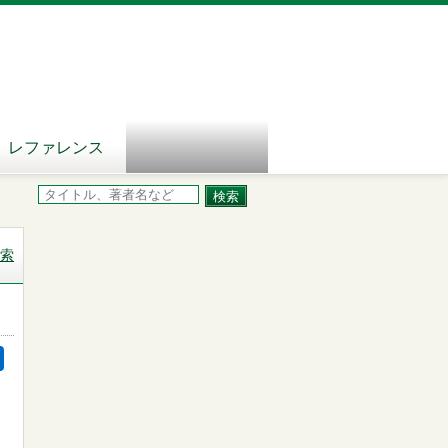
レファレンス
索