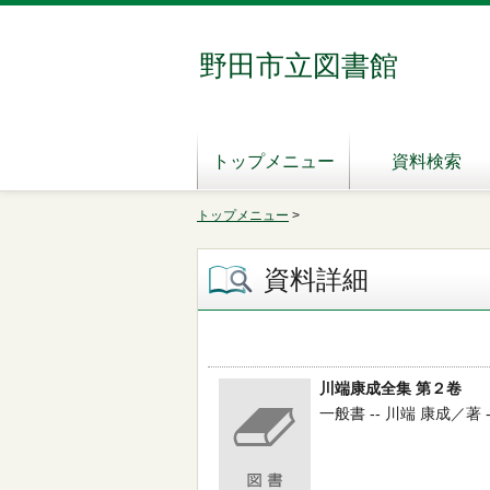
野田市立図書館
トップメニュー
資料検索
トップメニュー
>
資料詳細
川端康成全集 第２卷
一般書 -- 川端 康成／著 -