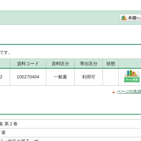
本棚へ
です。
資料コード
資料区分
帯出区分
状態
/2
100270404
一般書
利用可
ページの先
集 第２卷
／著