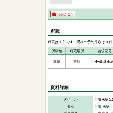
予約かごへ
所蔵
所蔵は
1
件です。現在の予約件数は
0
件
所蔵館
所蔵場所
請求記号
興風
書庫
HA/918.6/ｶ
資料詳細
タイトル
川端康成全
著者
川端 康成