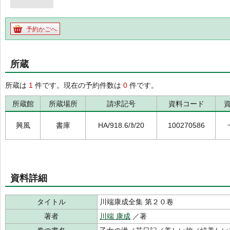
予約かごへ
所蔵
所蔵は
1
件です。現在の予約件数は
0
件です。
所蔵館
所蔵場所
請求記号
資料コード
興風
書庫
HA/918.6/ｶ/20
100270586
資料詳細
タイトル
川端康成全集 第２０卷
著者
川端 康成
／著