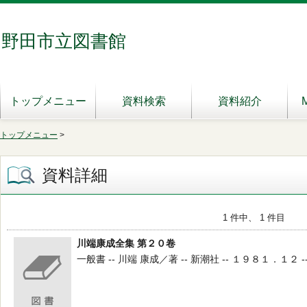
野田市立図書館
トップメニュー
資料検索
資料紹介
トップメニュー
>
資料詳細
1 件中、 1 件目
川端康成全集 第２０卷
一般書 -- 川端 康成／著 -- 新潮社 -- １９８１．１２ -- 