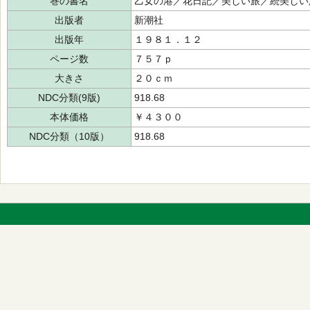
巻の書名
乙女の港／花日記／美しい旅／続美しい
出版者
新潮社
出版年
１９８１．１２
ページ数
７５７ｐ
大きさ
２０ｃｍ
NDC分類(9版)
918.68
本体価格
￥４３００
NDC分類（10版）
918.68