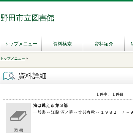
野田市立図書館
トップメニュー
資料検索
資料紹介
トップメニュー
>
資料詳細
1 件中、 1 件目
海は甦える 第３部
一般書 -- 江藤 淳／著 -- 文芸春秋 -- １９８２．７ -- 9