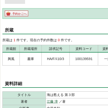
予約かごへ
所蔵
所蔵は
1
件です。現在の予約件数は
0
件です。
所蔵館
所蔵場所
請求記号
資料コード
資
興風
書庫
HA/F/ｴ10/3
100139591
一
資料詳細
タイトル
海は甦える 第３部
著者
江藤 淳
／著