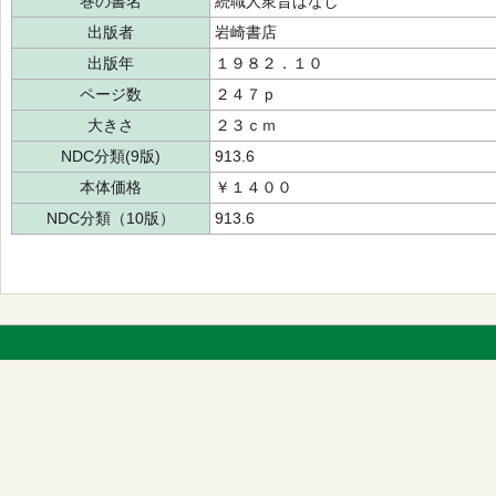
巻の書名
続職人衆昔ばなし
出版者
岩崎書店
出版年
１９８２．１０
ページ数
２４７ｐ
大きさ
２３ｃｍ
NDC分類(9版)
913.6
本体価格
￥１４００
NDC分類（10版）
913.6