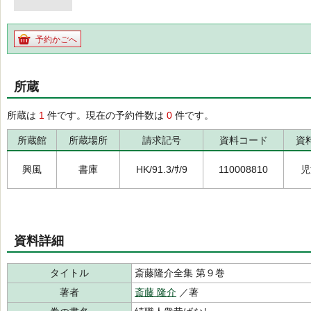
予約かごへ
所蔵
所蔵は
1
件です。現在の予約件数は
0
件です。
所蔵館
所蔵場所
請求記号
資料コード
資
興風
書庫
HK/91.3/ｻ/9
110008810
児
資料詳細
タイトル
斎藤隆介全集 第９巻
著者
斎藤 隆介
／著