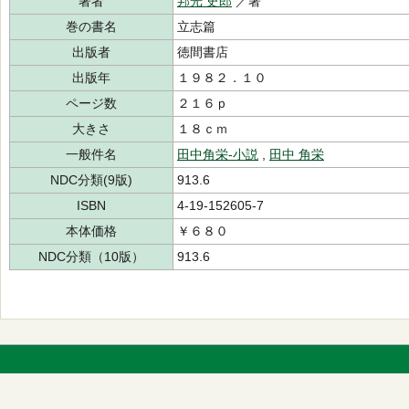
著者
邦光 史郎
／著
巻の書名
立志篇
出版者
徳間書店
出版年
１９８２．１０
ページ数
２１６ｐ
大きさ
１８ｃｍ
一般件名
田中角栄-小説
,
田中 角栄
NDC分類(9版)
913.6
ISBN
4-19-152605-7
本体価格
￥６８０
NDC分類（10版）
913.6