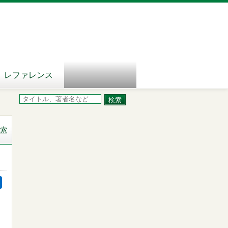
レファレンス
索