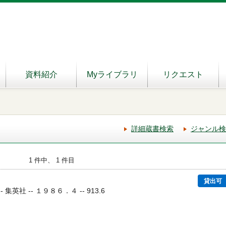
資料紹介
Myライブラリ
リクエスト
詳細蔵書検索
ジャンル検
1 件中、 1 件目
貸出可
 集英社 -- １９８６．４ -- 913.6