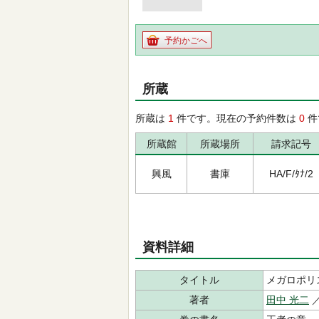
予約かごへ
所蔵
所蔵は
1
件です。現在の予約件数は
0
件
所蔵館
所蔵場所
請求記号
興風
書庫
HA/F/ﾀﾅ/2
資料詳細
タイトル
メガロポリ
著者
田中 光二