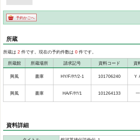
予約かごへ
所蔵
所蔵は
2
件です。現在の予約件数は
0
件です。
所蔵館
所蔵場所
請求記号
資料コード
資
興風
書庫
HY/F/ﾀﾅ/2-1
101706240
Ｙ
興風
書庫
HA/F/ﾀﾅ/1
101264133
一
資料詳細
タイトル
銀河英雄伝説外伝 １