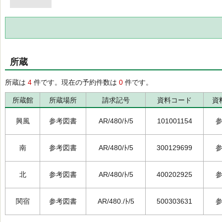
所蔵
所蔵は
4
件です。現在の予約件数は
0
件です。
所蔵館
所蔵場所
請求記号
資料コード
資
興風
参考図書
AR/480/ﾄ/5
101001154
南
参考図書
AR/480/ﾄ/5
300129699
北
参考図書
AR/480/ﾄ/5
400202925
関宿
参考図書
AR/480./ﾄ/5
500303631