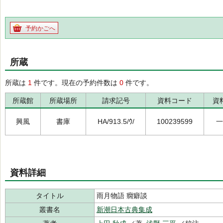
予約かごへ
所蔵
所蔵は
1
件です。現在の予約件数は
0
件です。
所蔵館
所蔵場所
請求記号
資料コード
資
興風
書庫
HA/913.5/ｳ/
100239599
一
資料詳細
タイトル
雨月物語 癇癖談
叢書名
新潮日本古典集成