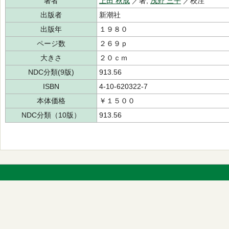
著者
上田 秋成
／著,
浅野 三平
／校注
出版者
新潮社
出版年
１９８０
ページ数
２６９ｐ
大きさ
２０ｃｍ
NDC分類(9版)
913.56
ISBN
4-10-620322-7
本体価格
￥１５００
NDC分類（10版）
913.56