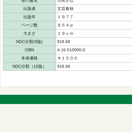
巻の書名
功名が辻
出版者
文芸春秋
出版年
１９７７
ページ数
６５４ｐ
大きさ
１９ｃｍ
NDC分類(9版)
918.68
ISBN
4-16-510090-0
本体価格
￥１５００
NDC分類（10版）
918.68