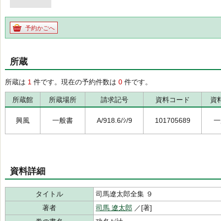
予約かごへ
所蔵
所蔵は
1
件です。現在の予約件数は
0
件です。
所蔵館
所蔵場所
請求記号
資料コード
資
興風
一般書
A/918.6/ｼ/9
101705689
一
資料詳細
タイトル
司馬遼太郎全集 ９
著者
司馬 遼太郎
／[著]